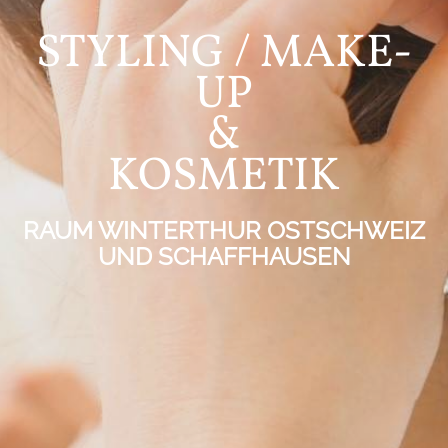
STYLING / MAKE-
UP
&
KOSMETIK
RAUM WINTERTHUR OSTSCHWEIZ
UND SCHAFFHAUSEN